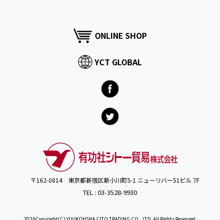
ONLINE SHOP
YCT GLOBAL
〒162-0814 東京都新宿区新小川町5-1 ニューリバー51ビル 7F
TEL : 03-3528-9930
2026Copyright(C) YUUKOHSHA CITO TRADING CO., LTD. All Rights Reserved.