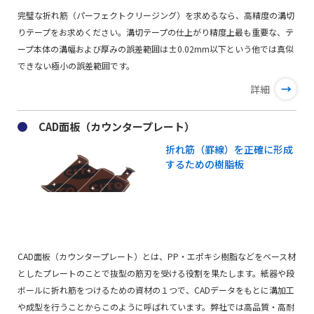
完璧な折れ筋（パーフェクトクリージング）を求めるなら、高精度の溝切
りテープをお求めください。溝切テープの仕上がり精度上最も重要な、テ
ープ本体の溝幅および厚みの誤差範囲は±0.02mm以下という他では真似
できない極小の誤差範囲です。
→
詳細
CAD面板（カウンタープレート）
折れ筋（罫線）を正確に形成
するための樹脂板
CAD面板（カウンタープレート）とは、PP・エポキシ樹脂などをベース材
としたプレートのことで抜型の筋刃を受ける役割を果たします。紙器や段
ボールに折れ筋をつけるための資材の１つで、CADデータをもとに溝加工
や成型を行うことからこのように呼ばれています。弊社では高品質・高耐