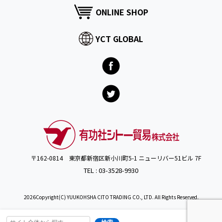
ONLINE SHOP
YCT GLOBAL
〒162-0814 東京都新宿区新小川町5-1 ニューリバー51ビル 7F
TEL : 03-3528-9930
2026Copyright(C) YUUKOHSHA CITO TRADING CO., LTD. All Rights Reserved.