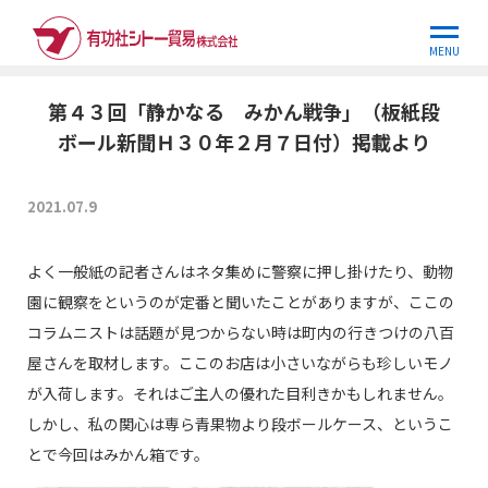
ホーム
世界の現場から
第４３回「静かなる みかん戦争」（板紙
段…
MENU
第４３回「静かなる みかん戦争」（板紙段
ボール新聞Ｈ３０年２月７日付）掲載より
2021.07.9
よく一般紙の記者さんはネタ集めに警察に押し掛けたり、動物
園に観察をというのが定番と聞いたことがありますが、ここの
コラムニストは話題が見つからない時は町内の行きつけの八百
屋さんを取材します。ここのお店は小さいながらも珍しいモノ
が入荷します。それはご主人の優れた目利きかもしれません。
しかし、私の関心は専ら青果物より段ボールケース、というこ
とで今回はみかん箱です。