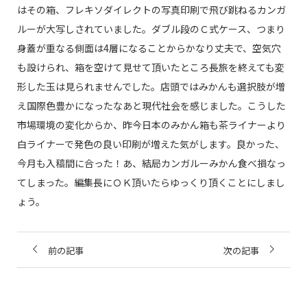
はその箱、フレキソダイレクトの写真印刷で飛び跳ねるカンガ
ルーが大写しされていました。ダブル段のＣ式ケース、つまり
身蓋が重なる側面は4層になることからかなり丈夫で、空気穴
も設けられ、箱を空けて見せて頂いたところ長旅を終えても変
形した玉は見られませんでした。店頭ではみかんも選択肢が増
え国際色豊かになったなあと現代社会を感じました。こうした
市場環境の変化からか、昨今日本のみかん箱も茶ライナーより
白ライナーで発色の良い印刷が増えた気がします。良かった、
今月も入稿間に合った！あ、結局カンガルーみかん食べ損なっ
てしまった。編集長にＯＫ頂いたらゆっくり頂くことにしまし
ょう。
前の記事
次の記事