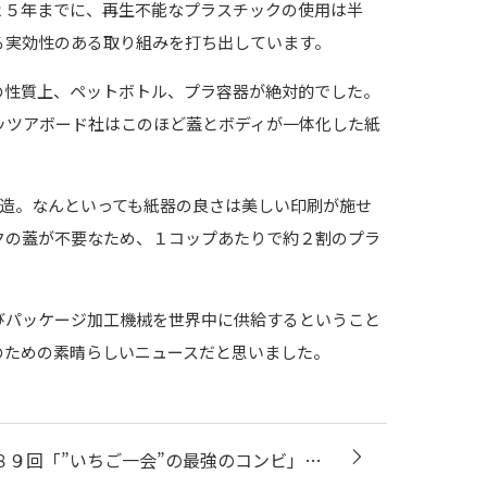
２５年までに、再生不能なプラスチックの使用は半
る実効性のある取り組みを打ち出しています。
の性質上、ペットボトル、プラ容器が絶対的でした。
ッツアボード社はこのほど蓋とボディが一体化した紙
構造。なんといっても紙器の良さは美しい印刷が施せ
クの蓋が不要なため、１コップあたりで約２割のプラ
びパッケージ加工機械を世界中に供給するということ
のための素晴らしいニュースだと思いました。
８９回「”いちご一会”の最強のコンビ」…