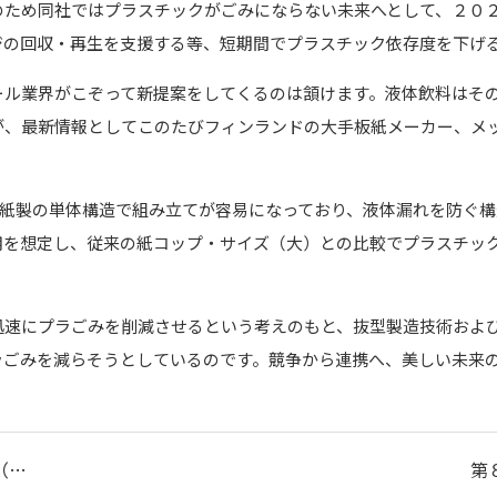
のため同社ではプラスチックがごみにならない未来へとして、２０
ジの回収・再生を支援する等、短期間でプラスチック依存度を下げ
ール業界がこぞって新提案をしてくるのは頷けます。液体飲料はそ
が、最新情報としてこのたびフィンランドの大手板紙メーカー、メ
特徴は紙製の単体構造で組み立てが容易になっており、液体漏れを防ぐ
用を想定し、従来の紙コップ・サイズ（大）との比較でプラスチッ
迅速にプラごみを削減させるという考えのもと、抜型製造技術およ
ラごみを減らそうとしているのです。競争から連携へ、美しい未来
（…
第