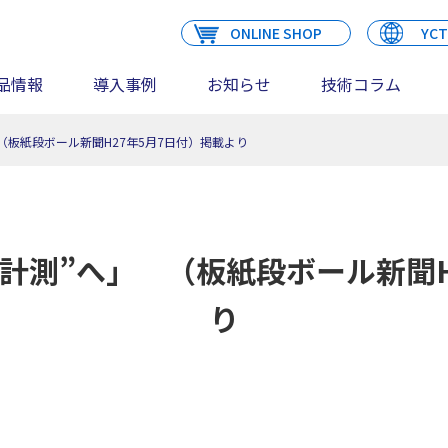
ONLINE SHOP
YCT
品情報
導入事例
お知らせ
技術コラム
（板紙段ボール新聞H27年5月7日付）掲載より
“計測”へ」 （板紙段ボール新聞H
り