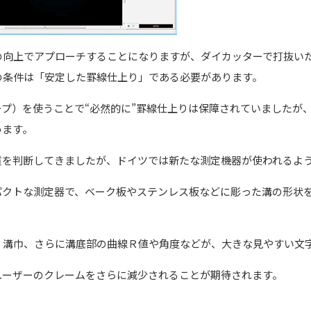
の向上でアプローチすることになりますが、ダイカッターで打抜い
の条件は「安定した罫線仕上り」である必要があります。
プ）を使うことで“必然的に”罫線仕上りは保障されていましたが
めます。
質を判断してきましたが、ドイツでは新たな測定機器が使われるよ
パクトな測定器で、ベーク板やステンレス板などに彫った溝の形状
、溝巾、さらに溝底部の曲線Ｒ値や角度などが、大きな見やすい文
ユーザーのクレームをさらに減少されることが期待されます。