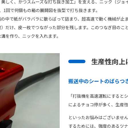
「美しく、かつスムーズな打ち抜き加工」を支える、ニック（ジョ
、1回で何個もの箱の展開図を抜型で打ち抜きます。
械の中で紙がバラバラに散らばって詰まり、超高速で動く機械が止
程度）だけ、皮一枚でつながった部分を残します。このつなぎ目のこ
な溝を作り、ニックを入れます。
生産性向上
搬送中のシートのばらつ
「打抜機を高速運転にすると
によるチョコ停が多く、生産
といったお悩みはございませ
するためには、強度のあるツ