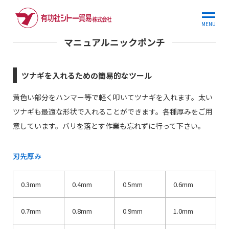
ホーム
商品情報
マニュアルニックポンチ
MENU
マニュアルニックポンチ
ツナギを入れるための簡易的なツール
黄色い部分をハンマー等で軽く叩いてツナギを入れます。太い
ツナギも最適な形状で入れることができます。各種厚みをご用
意しています。バリを落とす作業も忘れずに行って下さい。
刃先厚み
0.3mm
0.4mm
0.5mm
0.6mm
0.7mm
0.8mm
0.9mm
1.0mm