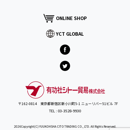
ONLINE SHOP
YCT GLOBAL
〒162-0814 東京都新宿区新小川町5-1 ニューリバー51ビル 7F
TEL : 03-3528-9930
2026Copyright(C) YUUKOHSHA CITO TRADING CO., LTD. All Rights Reserved.