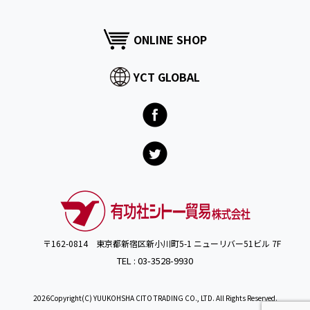
ONLINE SHOP
YCT GLOBAL
〒162-0814 東京都新宿区新小川町5-1 ニューリバー51ビル 7F
TEL : 03-3528-9930
2026Copyright(C) YUUKOHSHA CITO TRADING CO., LTD. All Rights Reserved.