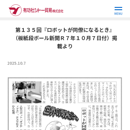
ホーム
世界の現場から
第１３５回『ロボットが同僚になるとき』
（…
MENU
第１３５回『ロボットが同僚になるとき』
（板紙段ボール新聞Ｒ７年１０月７日付）掲
載より
2025.10.7