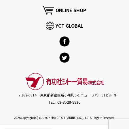
ONLINE SHOP
YCT GLOBAL
〒162-0814 東京都新宿区新小川町5-1 ニューリバー51ビル 7F
TEL : 03-3528-9930
2026Copyright(C) YUUKOHSHA CITO TRADING CO., LTD. All Rights Reserved.