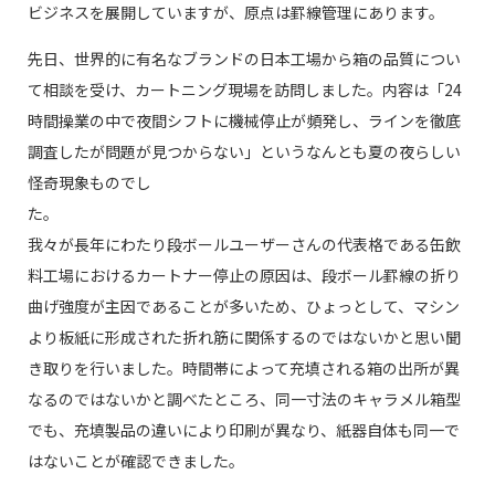
ビジネスを展開していますが、原点は罫線管理にあります。
先日、世界的に有名なブランドの日本工場から箱の品質につい
て相談を受け、カートニング現場を訪問しました。内容は「24
時間操業の中で夜間シフトに機械停止が頻発し、ラインを徹底
調査したが問題が見つからない」というなんとも夏の夜らしい
怪奇現象ものでし
た
我々が長年にわたり段ボールユーザーさんの代表格である缶飲
料工場におけるカートナー停止の原因は、段ボール罫線の折り
曲げ強度が主因であることが多いため、ひょっとして、マシン
より板紙に形成された折れ筋に関係するのではないかと思い聞
き取りを行いました。時間帯によって充填される箱の出所が異
なるのではないかと調べたところ、同一寸法のキャラメル箱型
でも、充填製品の違いにより印刷が異なり、紙器自体も同一で
はないことが確認できました。