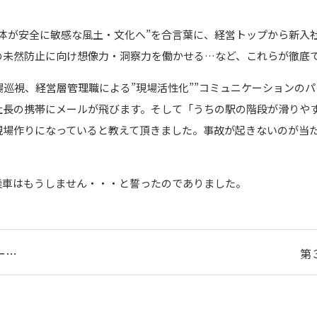
体が安全に敏感な風土・文化へ”を合言葉に、経営トップから新入
の未然防止に向け想像力・洞察力を働かせる…など、これらが徹底
場巡視、経営層管理職による”現場活性化””コミュニケーションの
社長の携帯にメールが飛びます。そして「うちの駅の階段が滑りや
現場作りになっていると教えて頂きました。事故が起きないのが当
乗車はもうしません・・・と誓ったのでありました。
ー…
第