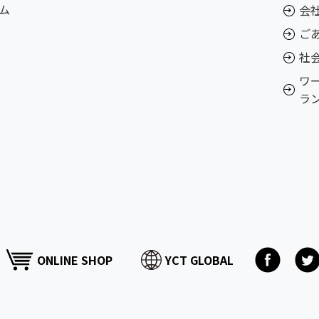
ム
会
ご
社
ワ
ラ
ONLINE SHOP
YCT GLOBAL