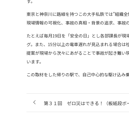
す。
東京と神奈川に路線を持つこの大手私鉄では”組織全
現場情報の可視化、事故の真相・背景の追求、事故
たとえば毎月19日を「安全の日」とし各部課長が現
グ。また、15分以上の電車遅れが見込まれる場合は
提案が現場から次々にあがることで事故が起き難い
います。
この取材をした帰りの駅で、自己中心的な駆け込み
第３１回 ゼロ災はできる！（板紙段ボ