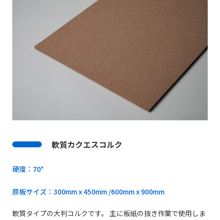
軟質カクエスコルク
硬度：70°
原板サイズ：300mm x 450mm /600mm x 900mm
軟質タイプの大判コルクです。 主に板紙の抜き作業で使用しま