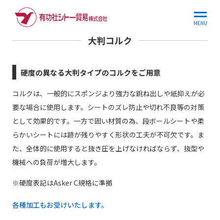
ホーム
商品情報
大判コルク
MENU
大判コルク
硬度の異なる大判タイプのコルクをご用意
コルクは、一般的にスポンジより強力な跳ね出しや紙抑えが必
要な場合に使用します。シートのズレ防止や切れ不良等の対策
として効果的です。一方で固い材質の為、段ボールシートや柔
らかいシートには跡が残りやすく形状の工夫が不可欠です。ま
た、全体的に使用すると抜き圧を上げなければならず、抜型や
機械への負荷が増大します。
※硬度表記はAsker C規格に準拠
各種加工もお受けいたします。