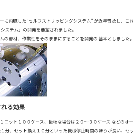
ーに内臓した”セルフストリッピングシステム” が近年普及し、こ
ドシステム」の開発を要望されました。
ムの部材、作業性をそのままにすることを開発の 基本としました
される効果
１ロット１００ケース、極端な場合は２０〜３０ケース などのオ
転１分、セット換え１０分といった機械停止時間のほうが長い、セッ