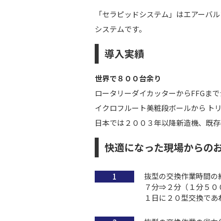
「セラピッドシステム」はエアーバル
システムです。
導入実績
世界で８００台余り
ロータリーダイカッターからFFGま
イクロフルート美粧段ボールから ト
日本では２００３年以降新造機、既存
快適になった現場からの
抜型の交換作業時間の
７分⇒２分（１分５０
１日に２０型交換であ