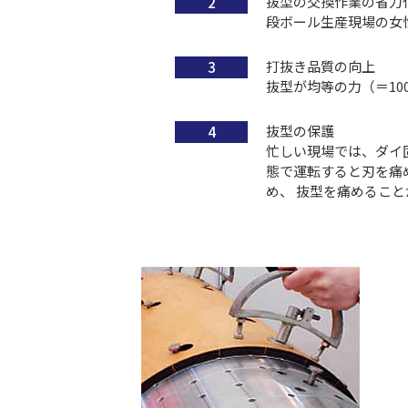
抜型の交換作業の省力
段ボール生産現場の女
打抜き品質の向上
抜型が均等の力（＝10
抜型の保護
忙しい現場では、ダイ
態で運転すると刃を痛
め、 抜型を痛めるこ