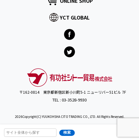
ONLINE SHOP
YCT GLOBAL
〒162-0814 東京都新宿区新小川町5-1 ニューリバー51ビル 7F
TEL : 03-3528-9930
2026Copyright(C) YUUKOHSHA CITO TRADING CO., LTD. All Rights Reserved.