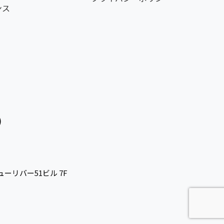
ンス
ューリバー51ビル 7F