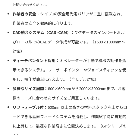
お問い合わせください。
作業者の安全：
タイプ2の安全用光電バリアが二重に搭載され、
作業者の安全を徹底的に守ります。
CAD統合システム（CAD-CAM）：
DXFデータのインポートおよ
びローカルでのCADデータ作成が可能です。（1600 x 1000mm～
対応）
ティーチペンダント採用：
オペレーターが手動で機械の動作を指
示できるシステム。レーザーポインターやジョイスティックを使
用し、操作が簡単に行えます。（全モデル対応）
多様なサイズ展開：
800×600mmから2000×3000mmまで、お客
様のニーズに合わせたサイズをご用意しています。
リフトテーブル付：
600mm以上の高さの材料スタックを上からロ
ードできる垂直フィードシステムを搭載し、作業終了時に自動的
に上昇して、最適な作業高さに位置決めします。（GPシリーズの