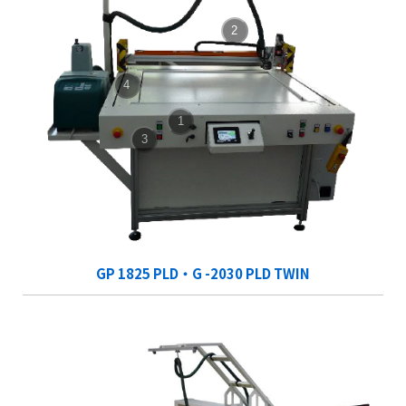
2
4
1
3
GP 1825 PLD・G -2030 PLD TWIN