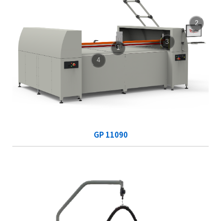
2
3
1
4
GP 11090