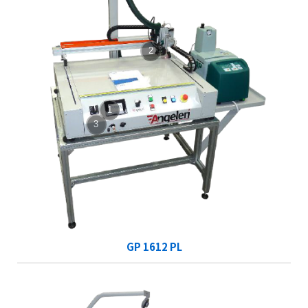
2
1
3
GP 1612 PL