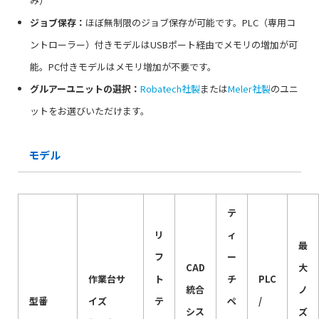
み）
ジョブ保存：
ほぼ無制限のジョブ保存が可能です。PLC（専用コ
ントローラー）付きモデルはUSBポート経由でメモリの増加が可
能。PC付きモデルはメモリ増加が不要です。
グルアーユニットの選択：
Robatech社製
または
Meler社製
のユニ
ットをお選びいただけます。
モデル
テ
リ
ィ
最
フ
ー
CAD
大
作業台サ
ト
チ
PLC
統合
ノ
型番
イズ
テ
ペ
/
シス
ズ