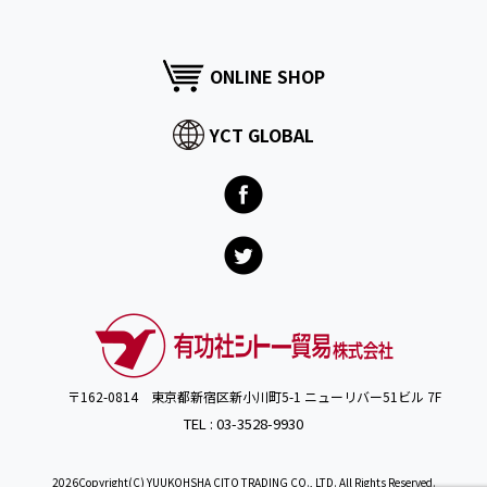
ONLINE SHOP
YCT GLOBAL
〒162-0814 東京都新宿区新小川町5-1 ニューリバー51ビル 7F
TEL : 03-3528-9930
2026Copyright(C) YUUKOHSHA CITO TRADING CO., LTD. All Rights Reserved.