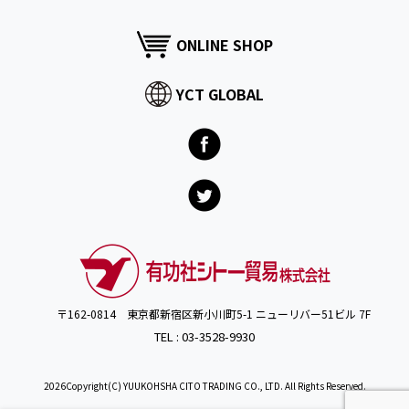
ONLINE SHOP
YCT GLOBAL
〒162-0814 東京都新宿区新小川町5-1 ニューリバー51ビル 7F
TEL : 03-3528-9930
2026Copyright(C) YUUKOHSHA CITO TRADING CO., LTD. All Rights Reserved.