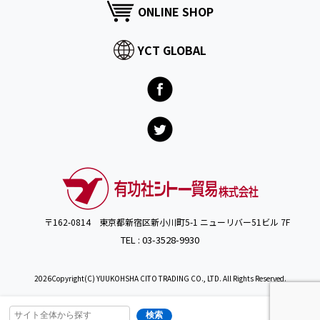
ONLINE SHOP
YCT GLOBAL
〒162-0814 東京都新宿区新小川町5-1 ニューリバー51ビル 7F
TEL : 03-3528-9930
2026Copyright(C) YUUKOHSHA CITO TRADING CO., LTD. All Rights Reserved.