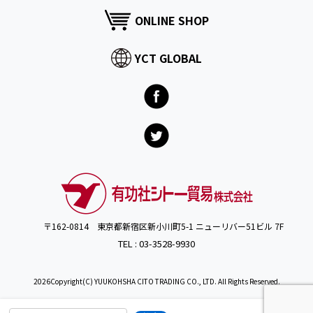
ONLINE SHOP
YCT GLOBAL
〒162-0814 東京都新宿区新小川町5-1 ニューリバー51ビル 7F
TEL : 03-3528-9930
2026Copyright(C) YUUKOHSHA CITO TRADING CO., LTD. All Rights Reserved.