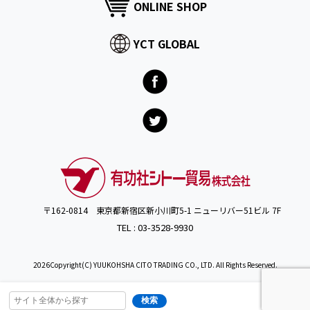
ONLINE SHOP
YCT GLOBAL
〒162-0814 東京都新宿区新小川町5-1 ニューリバー51ビル 7F
TEL : 03-3528-9930
2026Copyright(C) YUUKOHSHA CITO TRADING CO., LTD. All Rights Reserved.