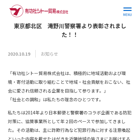
ホーム
お知らせ
東京都北区 滝野川警察署より表彰されまし…
MENU
東京都北区 滝野川警察署より表彰されまし
た！！
お知らせ
2020.10.19
「有功社シトー貿易株式会社は、積極的に地域活動および環
境・寄付活動に取り組むことで地域・社会貢献をおこない、社
会に愛され信頼される企業を目指して参ります。」
「社会との調和」は私たちの理念のひとつです。
私たちは2014年より日本郵便と警察署のコラボ企画である防犯
対策に、協賛事業所として年２回のペースで参加してきまし
た。その活動は、主に詐欺行為など犯罪行為に対する注意喚起
といった内容を載せたはがきを近隣地域の皆さまにお届けする