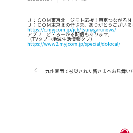
Ｊ：ＣＯＭ東京北 ジモト応援！東京つながるＮＥ
Ｊ：ＣＯＭ東京北の皆さま、ありがとうございま
https://c.myjcom.jp/jch/tsunagarunews/
アプリ ど・ろーかる配信もあります。
（TVタブ→地域生活情報タブ）
https://www2.myjcom.jp/special/dolocal/
九州豪雨で被災された皆さまへお見舞い