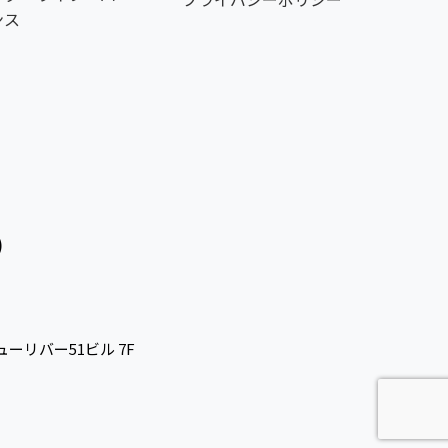
ンス
ューリバー51ビル 7F